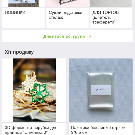
НОВИНКИ
Сушки, підставки і
ДЛЯ ТОРТОВ
стелажі
(шпателі,
трафарети)
Дивитися всі групи
Хіт продажу
3D-формочки-вирубки для
Пакетики без липкої стрічки
пряників "Сніжинка 3"
9*6,5 см