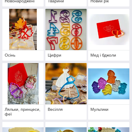
Новонароджені
Тварини
Новий рік
Осінь
Цифри
Мед і бджоли
Ляльки, принцеси,
Весілля
Мультики
феї