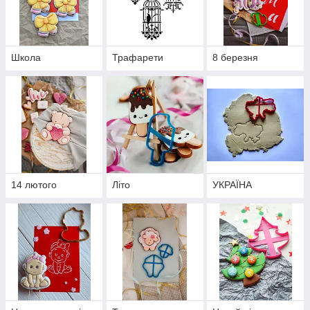
Школа
Трафарети
8 березня
14 лютого
Літо
УКРАЇНА