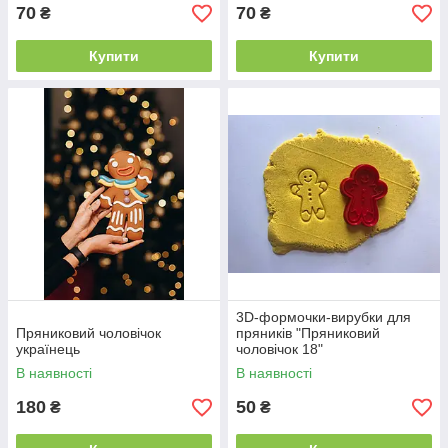
70
70
₴
₴
Купити
Купити
3D-формочки-вирубки для
Пряниковий чоловічок
пряників "Пряниковий
українець
чоловічок 18"
В наявності
В наявності
180
50
₴
₴