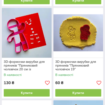
Купити
Купити
3D-формочки-вирубки для
3D формочки-вирубки для
пряників "Пряниковий
пряників "Пряниковий
чоловічок 20 см із
чоловічок 19"
трафаретом"
В наявності
В наявності
130
60
₴
₴
Купити
Купити