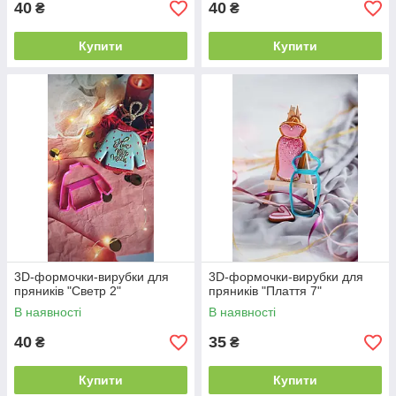
40
40
₴
₴
Купити
Купити
3D-формочки-вирубки для
3D-формочки-вирубки для
пряників "Светр 2"
пряників "Плаття 7"
В наявності
В наявності
40
35
₴
₴
Купити
Купити