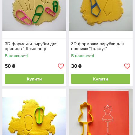
3D-формочки-вирубки для
3D-формочки-вирубки для
пряників "Шльопанці"
пряників "Галстук"
В наявності
В наявності
50
30
₴
₴
Купити
Купити