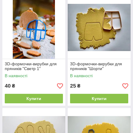
3D-формочки-вирубки для
3D-формочки-вирубки для
пряників "Светр 1"
пряників "Шорти"
В наявності
В наявності
40
25
₴
₴
Купити
Купити