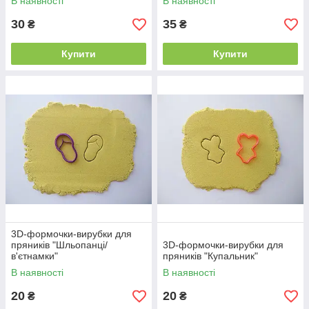
В наявності
В наявності
30
35
₴
₴
Купити
Купити
3D-формочки-вирубки для
пряників "Шльопанці/
3D-формочки-вирубки для
в'єтнамки"
пряників "Купальник"
В наявності
В наявності
20
20
₴
₴