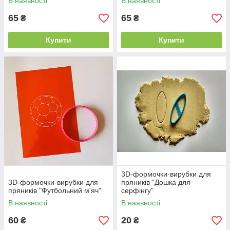
В наявності
В наявності
65
65
₴
₴
Купити
Купити
3D-формочки-вирубки для
3D-формочки-вирубки для
пряників "Дошка для
пряників "Футбольний м'яч"
серфінгу"
В наявності
В наявності
60
20
₴
₴