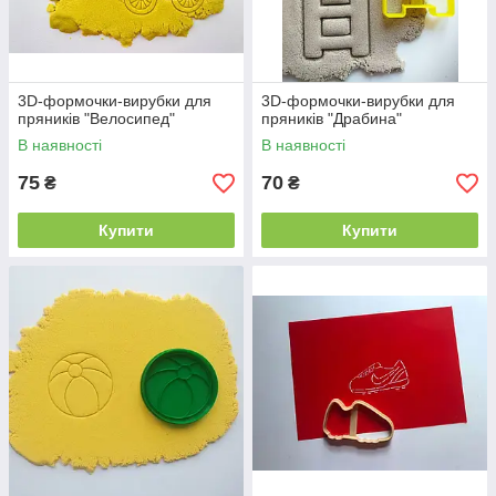
3D-формочки-вирубки для
3D-формочки-вирубки для
пряників "Велосипед"
пряників "Драбина"
В наявності
В наявності
75
70
₴
₴
Купити
Купити