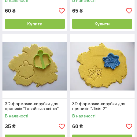
В наявності
В наявності
60
65
₴
₴
Купити
Купити
3D-формочки-вирубки для
3D формочки-вирубки для
пряників "Гавайська квітка"
пряників "Лілія 2"
В наявності
В наявності
35
60
₴
₴