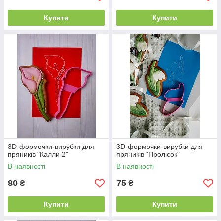
Купити
Купити
3D-формочки-вирубки для
3D-формочки-вирубки для
пряників "Калли 2"
пряників "Пролісок"
В наявності
В наявності
80
75
₴
₴
Купити
Купити