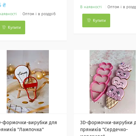
5 ₴
В наявності
Оптом і в розд
наявності
Оптом і в роздріб
Купити
Купити
D-формочки-вирубки для
3D-формочки-вирубки 
ряників "Лампочка"
пряників "Сердечко-