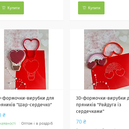
Купити
Купити
D-формочки-вирубки для
3D-формочки-вирубки 
ряників "Шар-сердечко"
пряників "Райдуга із
сердечками"
0 ₴
70 ₴
наявності
Оптом і в роздріб