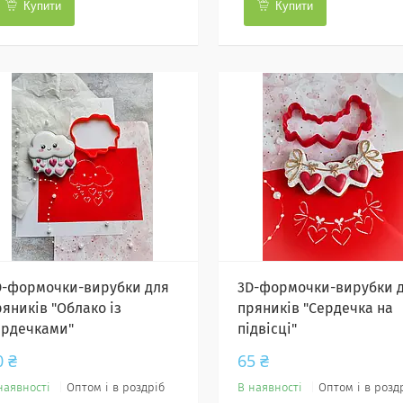
Купити
Купити
D-формочки-вирубки для
3D-формочки-вирубки 
ряників "Облако із
пряників "Сердечка на
ердечками"
підвісці"
0 ₴
65 ₴
наявності
Оптом і в роздріб
В наявності
Оптом і в розд