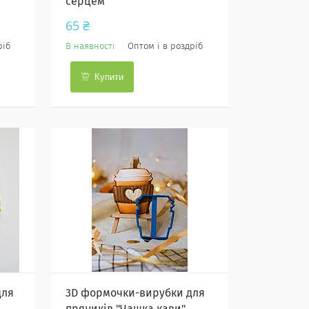
серцем"
65 ₴
ріб
В наявності
Оптом і в роздріб
Купити
для
3D формочки-вирубки для