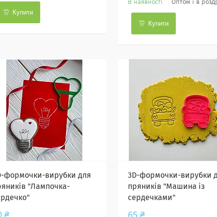
В наявності
Оптом і в розд
Купити
Купити
D-формочки-вирубки для
3D-формочки-вирубки 
ряників "Лампочка-
пряників "Машина із
ердечко"
сердечками"
0 ₴
65 ₴