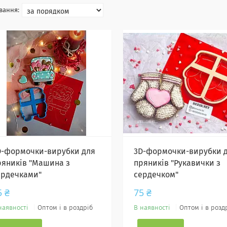
D-формочки-вирубки для
3D-формочки-вирубки 
ряників "Машина з
пряників "Рукавички з
ердечками"
сердечком"
5 ₴
75 ₴
наявності
Оптом і в роздріб
В наявності
Оптом і в розд