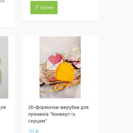
ріб
Купити
для
3D-формочки-вирубки для
пряників "Конверт із
серцем"
70 ₴