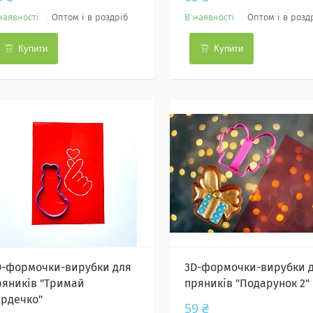
наявності
Оптом і в роздріб
В наявності
Оптом і в розд
Купити
Купити
D-формочки-вирубки для
3D-формочки-вирубки 
ряників "Тримай
пряників "Подарунок 2"
ердечко"
59 ₴