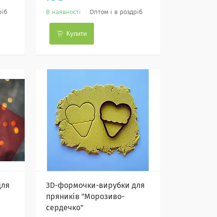
ріб
В наявності
Оптом і в роздріб
Купити
для
3D-формочки-вирубки для
пряників "Морозиво-
сердечко"