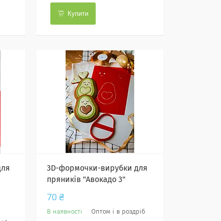
Купити
для
3D-формочки-вирубки для
пряників "Авокадо 3"
70 ₴
В наявності
Оптом і в роздріб