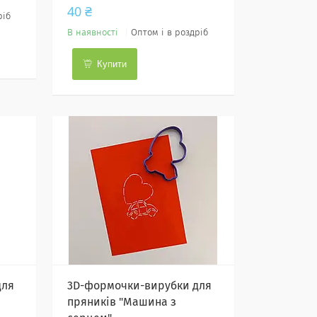
40 ₴
ріб
В наявності
Оптом і в роздріб
Купити
для
3D-формочки-вирубки для
пряників "Машина з