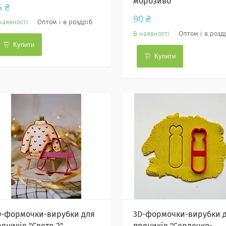
морозиво"
5 ₴
90 ₴
наявності
Оптом і в роздріб
В наявності
Оптом і в розд
Купити
Купити
D-формочки-вирубки для
3D-формочки-вирубки 