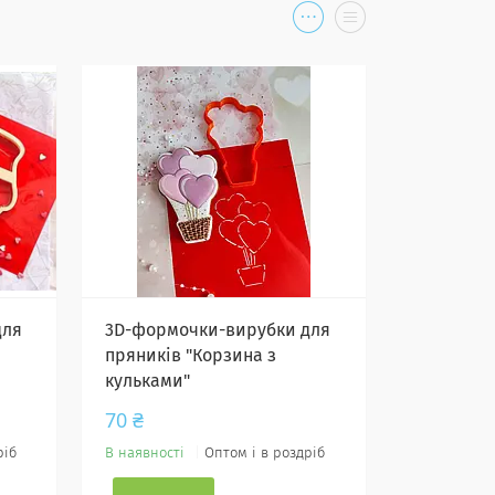
для
3D-формочки-вирубки для
пряників "Корзина з
кульками"
70 ₴
ріб
В наявності
Оптом і в роздріб