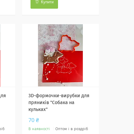
Купити
для
3D-формочки-вирубки для
пряників "Собака на
кульках"
70 ₴
ріб
В наявності
Оптом і в роздріб