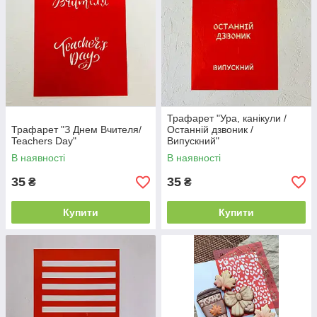
Трафарет "Ура, канікули /
Трафарет "З Днем Вчителя/
Останній дзвоник /
Teachers Day"
Випускний"
В наявності
В наявності
35
35
₴
₴
Купити
Купити