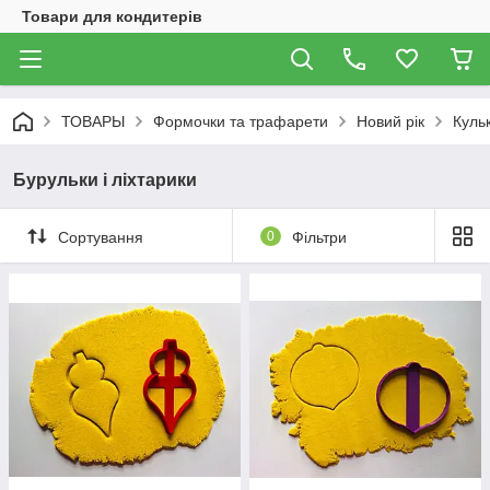
Товари для кондитерів
ТОВАРЫ
Формочки та трафарети
Новий рік
Кульк
Бурульки і ліхтарики
Сортування
0
Фільтри