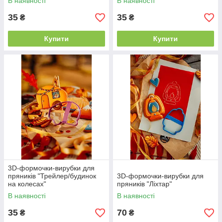
В наявності
В наявності
35
35
₴
₴
Купити
Купити
3D-формочки-вирубки для
пряників "Трейлер/будинок
3D-формочки-вирубки для
на колесах"
пряників "Ліхтар"
В наявності
В наявності
35
70
₴
₴