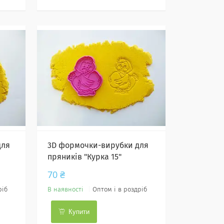
для
3D формочки-вирубки для
пряників "Курка 15"
70 ₴
ріб
В наявності
Оптом і в роздріб
Купити