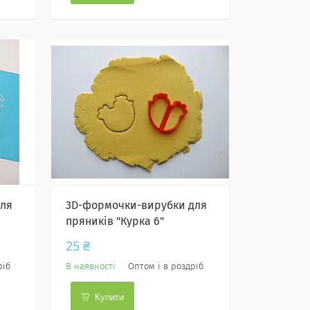
для
3D-формочки-вирубки для
пряників "Курка 6"
25 ₴
ріб
В наявності
Оптом і в роздріб
Купити