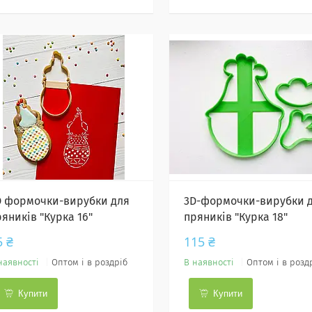
D формочки-вирубки для
3D-формочки-вирубки 
яників "Курка 16"
пряників "Курка 18"
5 ₴
115 ₴
наявності
Оптом і в роздріб
В наявності
Оптом і в розд
Купити
Купити