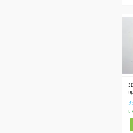
3
п
3
В 