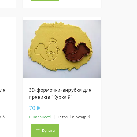
для
3D-формочки-вирубки для
пряників "Курка 9"
70 ₴
ріб
В наявності
Оптом і в роздріб
Купити