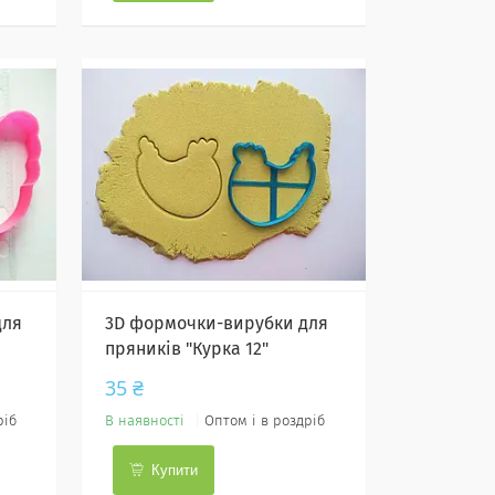
для
3D формочки-вирубки для
пряників "Курка 12"
35 ₴
ріб
В наявності
Оптом і в роздріб
Купити