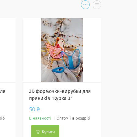
для
3D формочки-вирубки для
пряників "Курка 3"
50 ₴
ріб
В наявності
Оптом і в роздріб
Купити