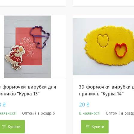
D-формочки-вирубки для
3D-формочки-вирубки 
яників "Курка 13"
пряників "Курка 14"
0 ₴
20 ₴
наявності
Оптом і в роздріб
В наявності
Оптом і в розд
Купити
Купити