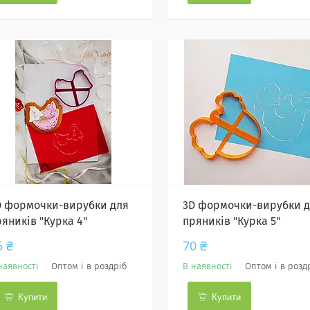
D формочки-вирубки для
3D формочки-вирубки 
ряників "Курка 4"
пряників "Курка 5"
5 ₴
70 ₴
наявності
Оптом і в роздріб
В наявності
Оптом і в розд
Купити
Купити