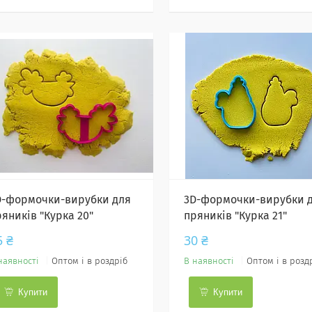
D-формочки-вирубки для
3D-формочки-вирубки 
ряників "Курка 20"
пряників "Курка 21"
5 ₴
30 ₴
наявності
Оптом і в роздріб
В наявності
Оптом і в розд
Купити
Купити