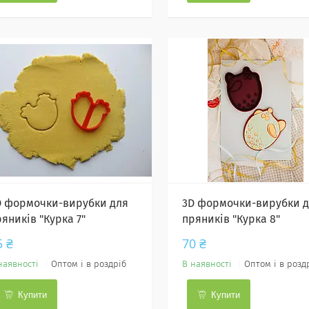
D формочки-вирубки для
3D формочки-вирубки 
яників "Курка 7"
пряників "Курка 8"
5 ₴
70 ₴
наявності
Оптом і в роздріб
В наявності
Оптом і в розд
Купити
Купити