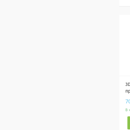
3
пр
7
В 