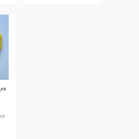
для
ріб