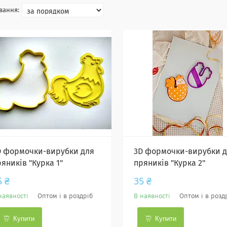
D формочки-вирубки для
3D формочки-вирубки 
яників "Курка 1"
пряників "Курка 2"
5 ₴
35 ₴
наявності
Оптом і в роздріб
В наявності
Оптом і в розд
Купити
Купити