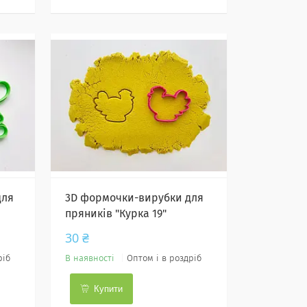
для
3D формочки-вирубки для
пряників "Курка 19"
30 ₴
ріб
В наявності
Оптом і в роздріб
Купити