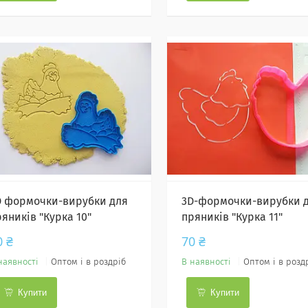
D формочки-вирубки для
3D-формочки-вирубки 
яників "Курка 10"
пряників "Курка 11"
0 ₴
70 ₴
наявності
Оптом і в роздріб
В наявності
Оптом і в розд
Купити
Купити