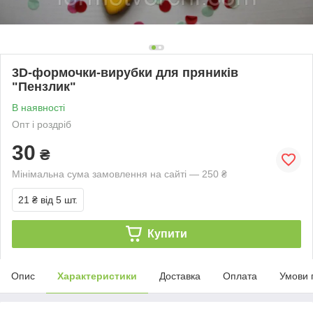
3D-формочки-вирубки для пряників
"Пензлик"
В наявності
Опт і роздріб
30
₴
Мінімальна сума замовлення на сайті — 250 ₴
21 ₴
від 5 шт.
Купити
Опис
Характеристики
Доставка
Оплата
Умови 