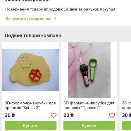
Повернення товару впродовж 14 днів за рахунок покупця
Всі умови повернення
Подібні товари компанії
3D-формочки-вирубки для
3D формочки-вирубки для
3D ф
пряників "Квітка 3"
пряників "Пензлик"
прян
30
20
30
₴
₴
Купити
Купити