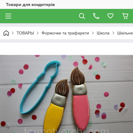
Товари для кондитерів
ТОВАРЫ
Формочки та трафарети
Школа
Шкільне