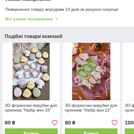
Повернення товару впродовж 14 днів за рахунок покупця
Всі умови повернення
Подібні товари компанії
3D-формочки-вирубки для
3D-формочки-вирубки для
3D-ф
пряників "Набір міні 33"
пряників "Набір міні 22"
прян
80
80
100
₴
₴
Купити
Купити