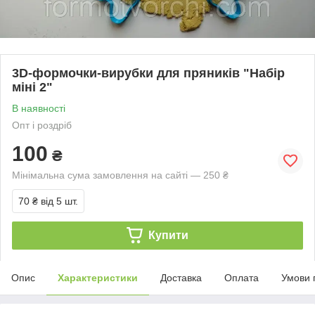
3D-формочки-вирубки для пряників "Набір
міні 2"
В наявності
Опт і роздріб
100
₴
Мінімальна сума замовлення на сайті — 250 ₴
70 ₴
від 5 шт.
Купити
Опис
Характеристики
Доставка
Оплата
Умови 