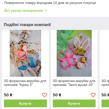
Повернення товару впродовж 14 днів за рахунок покупця
Всі умови повернення
Подібні товари компанії
3D формочки-вирубки для
3D-формочки-вирубки для
3D-ф
пряників "Курка 3"
пряників "Заячі вушка 10"
прян
50
50
50
₴
₴
Купити
Купити