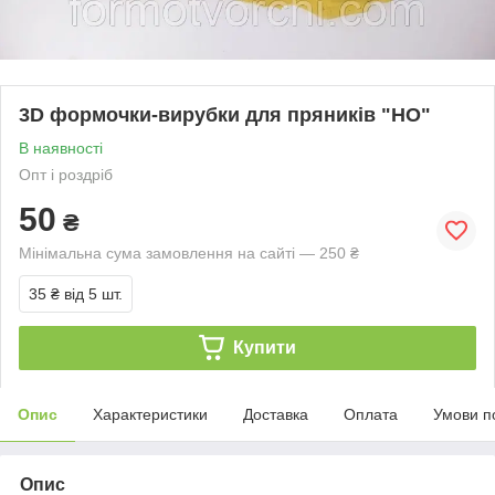
3D формочки-вирубки для пряників "НО"
В наявності
Опт і роздріб
50
₴
Мінімальна сума замовлення на сайті — 250 ₴
35 ₴
від 5 шт.
Купити
Опис
Характеристики
Доставка
Оплата
Умови п
Опис