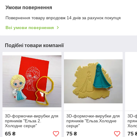
Умови повернення
Повернення товару впродовж 14 днів за рахунок покупця
Всі умови повернення
Подібні товари компанії
3D-формочки-вирубки для
3D-формочки-вирубки для
3D-ф
пряників "Ельза 2.
пряників "Ельза.Холодне
прян
Холодне серце"
серце"
Холо
65
75
75
₴
₴