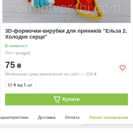
3D-формочки-вирубки для пряників "Ельза 2.
Холодне серце"
В наявності
Опт і роздріб
75
₴
Мінімальна сума замовлення на сайті — 250 ₴
52 ₴
від 5 шт.
Купити
арактеристики
Доставка
Оплата
Умови повернення