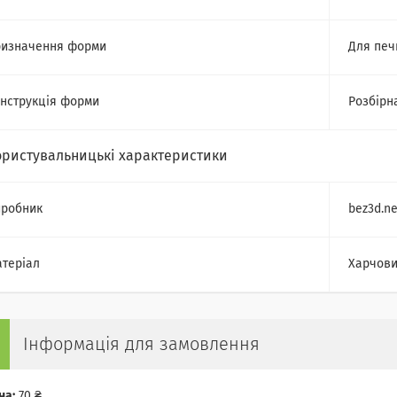
изначення форми
Для печ
нструкція форми
Розбірн
ористувальницькі характеристики
робник
bez3d.ne
теріал
Харчови
Інформація для замовлення
на:
70 ₴