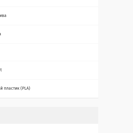
ива
а
t
й пластик (PLA)