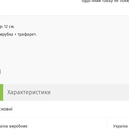
будь-який товар не поки
р: 12 см.
вирубка + трафарет.
Характеристики
сновні
аїна виробник
Україна