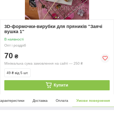
3D-формочки-вирубки для пряників "Заячі
вушка 1"
В наявності
Опт і роздріб
70
₴
Мінімальна сума замовлення на сайті — 250 ₴
49 ₴
від 5 шт.
Купити
арактеристики
Доставка
Оплата
Умови повернення