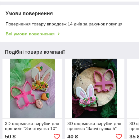
Умови повернення
Повернення товару впродовж 14 днів за рахунок покупця
Всі умови повернення
Подібні товари компанії
3D-формочки-вирубки для
3D формочки-вирубки для
3D ф
пряників "Заячі вушка 10"
пряників "Заячі вушка 5"
прян
50
40
35
₴
₴