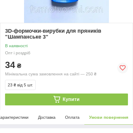
3D-формочки-вирубки для пряників
"Шампанське 3"
В наявності
Опт і роздріб
34
₴
Мінімальна сума замовлення на сайті — 250 ₴
23 ₴
від 5 шт.
Купити
арактеристики
Доставка
Оплата
Умови повернення