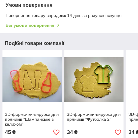
Умови повернення
Повернення товару впродовж 14 днів за рахунок покупця
Всі умови повернення
Подібні товари компанії
3D-формочки-вирубки для
3D-формочки-вирубки для
3D-ф
пряників "Шампанське з
пряників "Футболка 2"
прян
келихом"
45
34
34
₴
₴