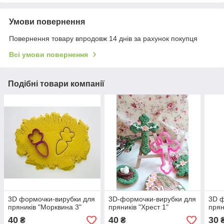
Умови повернення
Повернення товару впродовж 14 днів за рахунок покупця
Всі умови повернення
Подібні товари компанії
3D формочки-вирубки для
3D-формочки-вирубки для
3D ф
пряників "Морквина 3"
пряників "Хрест 1"
прян
40
40
30
₴
₴