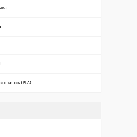
ива
а
t
й пластик (PLA)