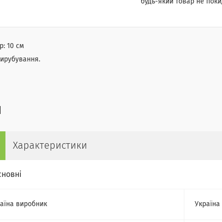
будь-який товар не поки
р: 10 см
вирубування.
Характеристики
сновні
аїна виробник
Україна