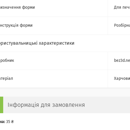
изначення форми
Для печ
нструкція форми
Розбірн
ористувальницькі характеристики
робник
bez3d.ne
теріал
Харчови
Інформація для замовлення
на:
35 ₴