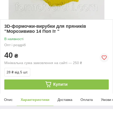
3D-формочки-вирубки для пряників
"Морозививо 14 Поп Іт "
В наявності
Опт і роздріб
40
₴
Мінімальна сума замовлення на сайті — 250 ₴
28 ₴
від 5 шт.
Купити
Опис
Характеристики
Доставка
Оплата
Умови 