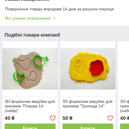
Повернення товару впродовж 14 днів за рахунок покупця
Всі умови повернення
Подібні товари компанії
3D-формочки-вирубки для
3D формочки-вирубки для
3D-ф
пряників "Пташка 14
пряників "Троянда 14"
прян
(набір)"
(наб
40
50
40
₴
₴
Купити
Купити