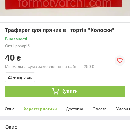
Трафарет для пряників і тортів "Колоски"
В наявності
Опт і роздріб
40
₴
Мінімальна сума замовлення на сайті — 250 ₴
28 ₴
від 5 шт.
Купити
Опис
Характеристики
Доставка
Оплата
Умови 
Опис