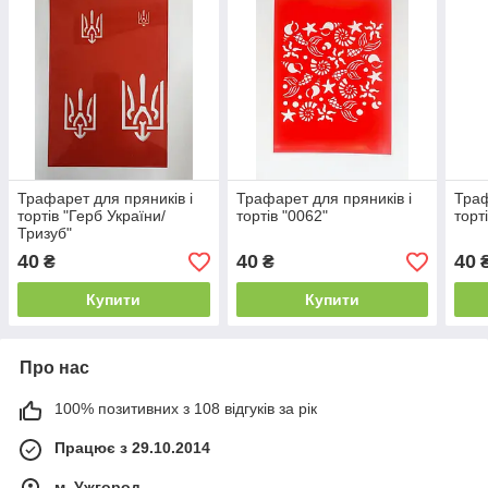
Трафарет для пряників і
Трафарет для пряників і
Траф
тортів "Герб України/
тортів "0062"
торт
Тризуб"
40
40
40
₴
₴
Купити
Купити
Про нас
100% позитивних з 108 відгуків за рік
Працює з 29.10.2014
м. Ужгород