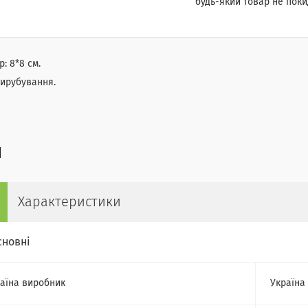
будь-який товар не поки
р: 8*8 см.
вирубування.
Характеристики
сновні
аїна виробник
Україна