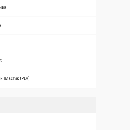
ива
а
t
й пластик (PLA)