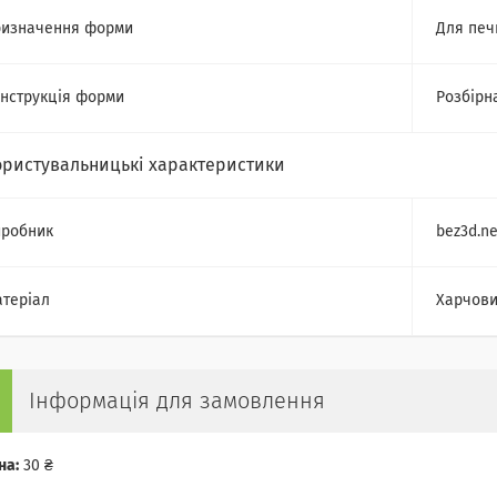
изначення форми
Для печ
нструкція форми
Розбірн
ористувальницькі характеристики
робник
bez3d.ne
теріал
Харчови
Інформація для замовлення
на:
30 ₴