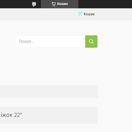
Кошик
Кошик
іжок 22"