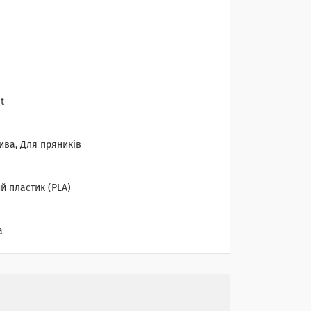
t
ива, Для пряників
й пластик (PLA)
а