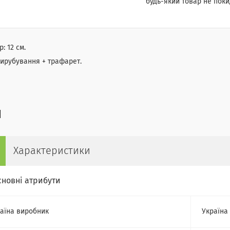
будь-який товар не поки
р: 12 см.
вирубування + трафарет.
Характеристики
сновні атрибути
аїна виробник
Україна