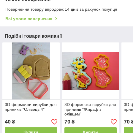
Повернення товару впродовж 14 днів за рахунок покупця
Всі умови повернення
Подібні товари компанії
3D-формочки-вирубки для
3D формочки-вирубки для
3D-ф
пряників "Олівець 4"
пряників "Жираф з
прян
олівцем"
40
70
70
₴
₴
Купити
Купити