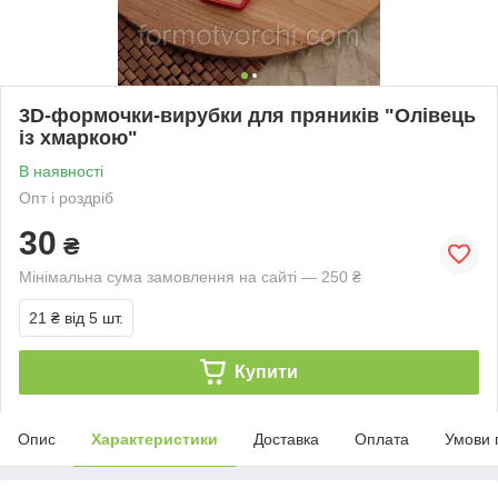
3D-формочки-вирубки для пряників "Олівець
із хмаркою"
В наявності
Опт і роздріб
30
₴
Мінімальна сума замовлення на сайті — 250 ₴
21 ₴
від 5 шт.
Купити
Опис
Характеристики
Доставка
Оплата
Умови 