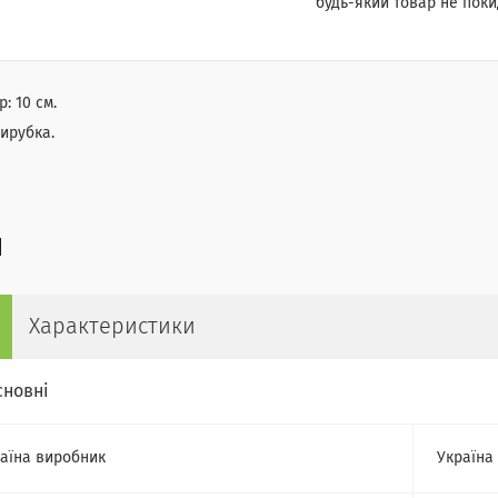
будь-який товар не поки
р: 10 см.
вирубка.
Характеристики
сновні
аїна виробник
Україна