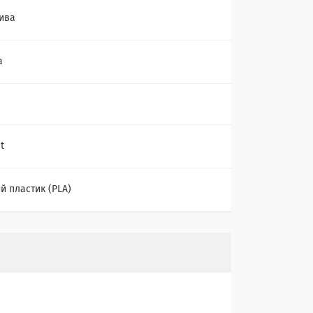
ива
а
t
й пластик (PLA)