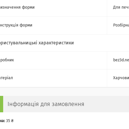
изначення форми
Для печ
нструкція форми
Розбірн
ористувальницькі характеристики
робник
bez3d.ne
теріал
Харчови
Інформація для замовлення
на:
35 ₴