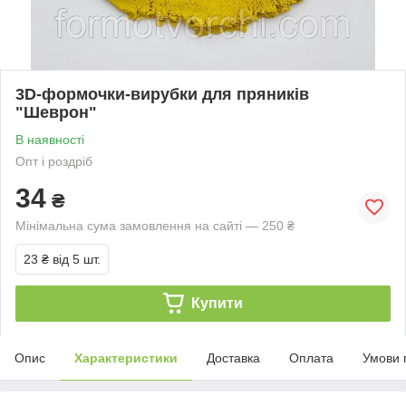
3D-формочки-вирубки для пряників
"Шеврон"
В наявності
Опт і роздріб
34
₴
Мінімальна сума замовлення на сайті — 250 ₴
23 ₴
від 5 шт.
Купити
Опис
Характеристики
Доставка
Оплата
Умови 