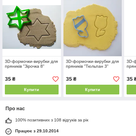
3D-формочки-вирубки для
3D-формочки-вирубки для
3D-ф
пряників "Зірочка 8"
пряників "Тюльпан 3"
прян
35
35
35
₴
₴
Купити
Купити
Про нас
100% позитивних з 108 відгуків за рік
Працює з 29.10.2014