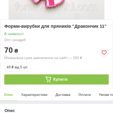
Форми-вирубки для пряників "Дракончик 11"
В наявності
Опт і роздріб
70
₴
Мінімальна сума замовлення на сайті — 250 ₴
49 ₴
від 5 шт.
Купити
Опис
Характеристики
Доставка
Оплата
Умови п
Опис