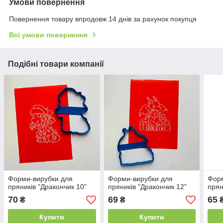
Умови повернення
Повернення товару впродовж 14 днів за рахунок покупця
Всі умови повернення
Подібні товари компанії
Форми-вирубки для
Форми-вирубки для
Форм
пряників "Дракончик 10"
пряників "Дракончик 12"
прян
70
69
65
₴
₴
Купити
Купити