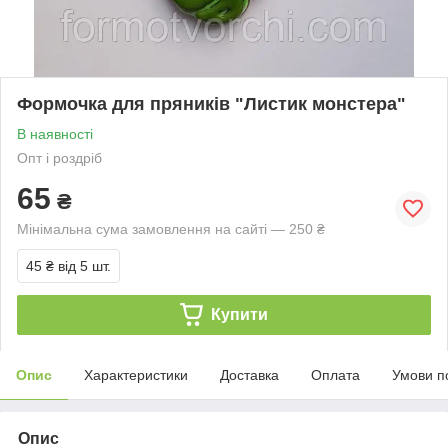
Формочка для пряників "Листик монстера"
В наявності
Опт і роздріб
65
₴
Мінімальна сума замовлення на сайті — 250 ₴
45 ₴
від 5 шт.
Купити
Опис
Характеристики
Доставка
Оплата
Умови п
Опис