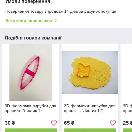
Умови повернення
Повернення товару впродовж 14 днів за рахунок покупця
Всі умови повернення
Подібні товари компанії
3D-формочки-вирубки для
3D-формочки-вирубки для
3D-ф
пряників "Листик 12"
пряників "Листик 12"
прян
30
65
25
₴
₴