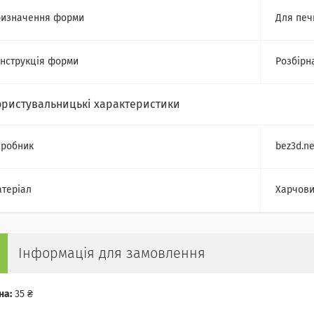
изначення форми
Для печ
нструкція форми
Розбірн
ористувальницькі характеристики
робник
bez3d.ne
теріал
Харчови
Інформація для замовлення
на:
35 ₴