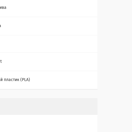
ива
а
t
й пластик (PLA)