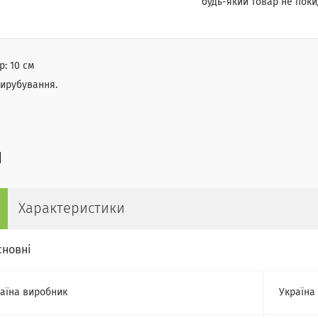
будь-який товар не поки
р: 10 см
вирубування.
Характеристики
сновні
аїна виробник
Україна