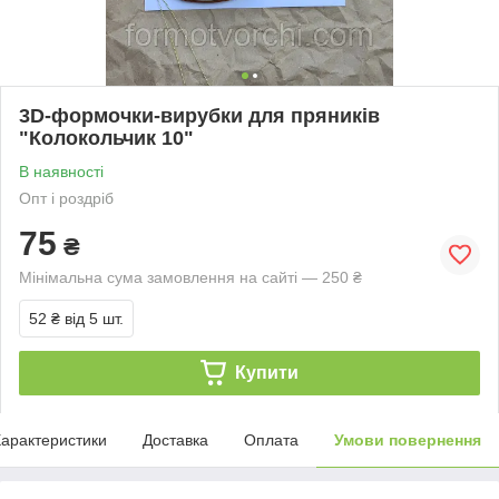
3D-формочки-вирубки для пряників
"Колокольчик 10"
В наявності
Опт і роздріб
75
₴
Мінімальна сума замовлення на сайті — 250 ₴
52 ₴
від 5 шт.
Купити
арактеристики
Доставка
Оплата
Умови повернення