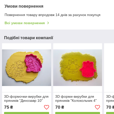
Умови повернення
Повернення товару впродовж 14 днів за рахунок покупця
Всі умови повернення
Подібні товари компанії
3D-формочки-вирубки для
3D форми-вирубки для
3D-ф
пряників "Динозавр 10"
пряників "Колокольчик 4"
прян
75
70
70
₴
₴