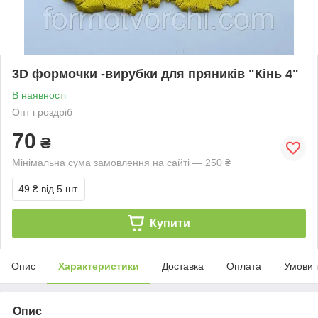
3D формочки -вирубки для пряників "Кінь 4"
В наявності
Опт і роздріб
70
₴
Мінімальна сума замовлення на сайті — 250 ₴
49 ₴
від 5 шт.
Купити
Опис
Характеристики
Доставка
Оплата
Умови 
Опис