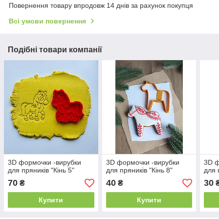
Повернення товару впродовж 14 днів за рахунок покупця
Всі умови повернення
Подібні товари компанії
3D формочки -вирубки
3D формочки -вирубки
3D ф
для пряників "Кінь 5"
для пряників "Кінь 8"
для 
70
40
30
₴
₴
Купити
Купити