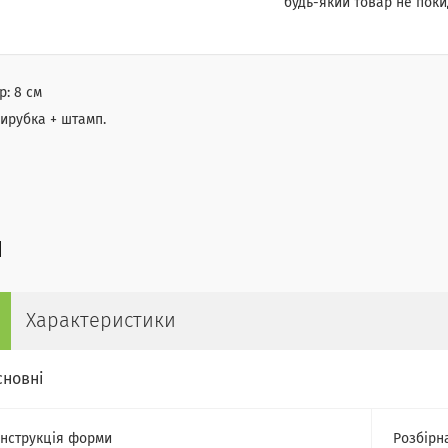
будь-який товар не поки
р: 8 см
вирубка + штамп.
Характеристики
сновні
нструкція форми
Розбірн