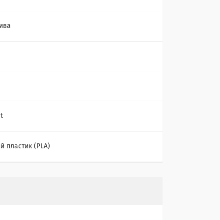
ива
t
й пластик (PLA)