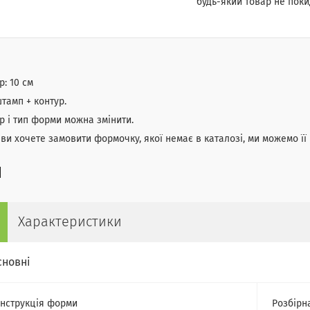
будь-який товар не поки
р: 10 см
штамп + контур.
р і тип форми можна змінити.
ви хочете замовити формочку, якої немає в каталозі, ми можемо її
Характеристики
сновні
нструкція форми
Розбірн