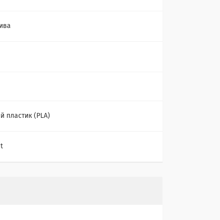
ива
й пластик (PLA)
t