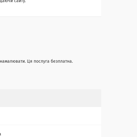
даючи сайту.
 намалювати. Ця послуга безплатна.
а