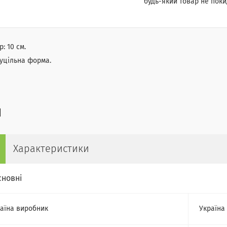
будь-який товар не поки
р: 10 см.
суцільна форма.
Характеристики
сновні
аїна виробник
Україна