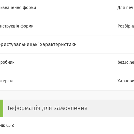
изначення форми
Для печ
нструкція форми
Розбірн
ористувальницькі характеристики
робник
bez3d.ne
теріал
Харчови
Інформація для замовлення
на:
65 ₴