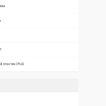
ива
а
t
й пластик (PLA)