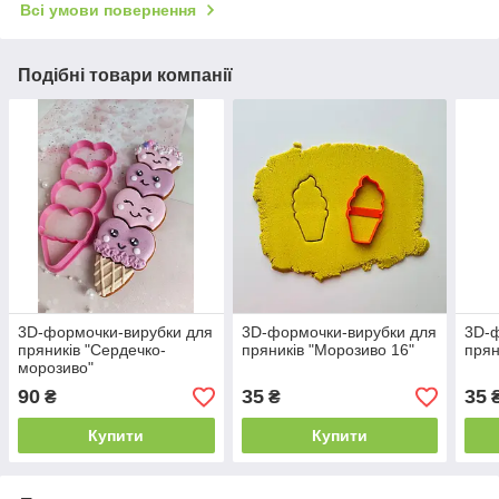
Всі умови повернення
Подібні товари компанії
3D-формочки-вирубки для
3D-формочки-вирубки для
3D-ф
пряників "Сердечко-
пряників "Морозиво 16"
прян
морозиво"
90
35
35
₴
₴
Купити
Купити