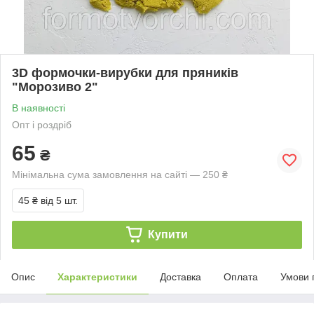
3D формочки-вирубки для пряників
"Морозиво 2"
В наявності
Опт і роздріб
65
₴
Мінімальна сума замовлення на сайті — 250 ₴
45 ₴
від 5 шт.
Купити
Опис
Характеристики
Доставка
Оплата
Умови 