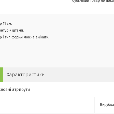
будь-який товар не поки
р 11 см.
онтур + штамп.
р і тип форми можна змінити.
Характеристики
сновні атрибути
п
Вирубка