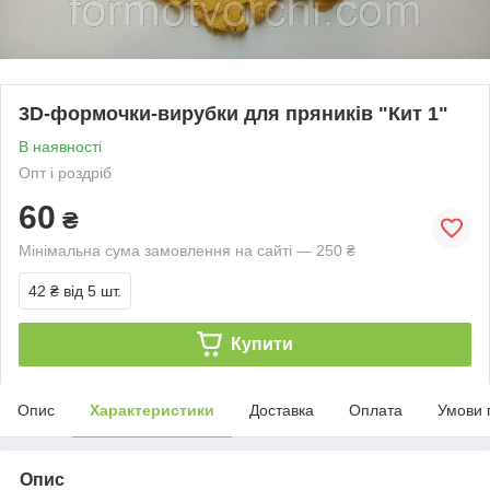
3D-формочки-вирубки для пряників "Кит 1"
В наявності
Опт і роздріб
60
₴
Мінімальна сума замовлення на сайті — 250 ₴
42 ₴
від 5 шт.
Купити
Опис
Характеристики
Доставка
Оплата
Умови 
Опис