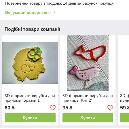
Повернення товару впродовж 14 днів за рахунок покупця
Всі умови повернення
Подібні товари компанії
3D-формочки-вирубки для
3D-формочки-вирубки для
3D-ф
пряників "Братки 1"
пряників "Кит 2"
прян
60
35
59
₴
₴
Купити
Купити