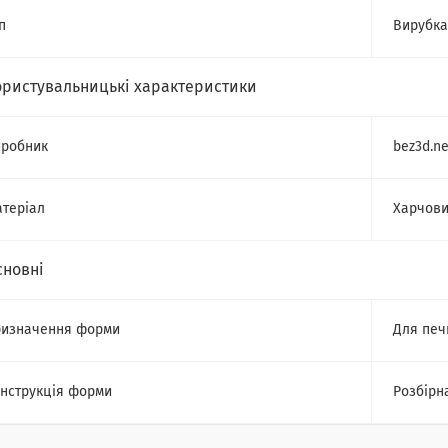
п
Вирубка
ористувальницькі характеристики
робник
bez3d.ne
теріал
Харчови
сновні
изначення форми
Для печ
нструкція форми
Розбірн