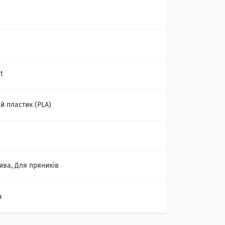
t
й пластик (PLA)
ива, Для пряників
а