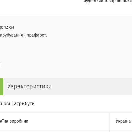
будь-який товар не поки
р: 12 см
вирубування + трафарет.
Характеристики
сновні атрибути
аїна виробник
Україна