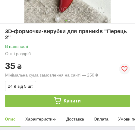
3D-формочки-вирубки для пряників "Перець
2"
В наявності
Опт і роздріб
35
₴
Мінімальна сума замовлення на сайті — 250 ₴
24 ₴
від 5 шт.
Купити
Опис
Характеристики
Доставка
Оплата
Умови п