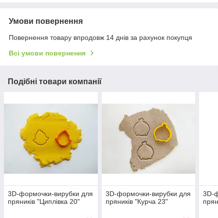
Умови повернення
Повернення товару впродовж 14 днів за рахунок покупця
Всі умови повернення
Подібні товари компанії
3D-формочки-вирубки для
3D-формочки-вирубки для
3D-ф
пряників "Циплівка 20"
пряників "Курча 23"
прян