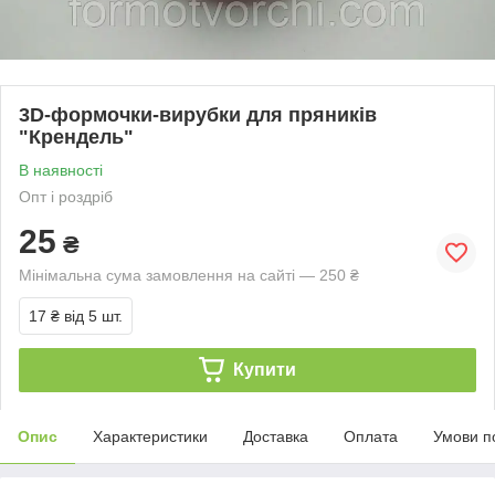
3D-формочки-вирубки для пряників
"Крендель"
В наявності
Опт і роздріб
25
₴
Мінімальна сума замовлення на сайті — 250 ₴
17 ₴
від 5 шт.
Купити
Опис
Характеристики
Доставка
Оплата
Умови п