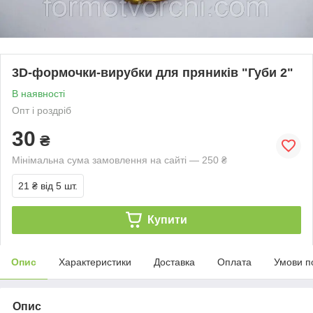
3D-формочки-вирубки для пряників "Губи 2"
В наявності
Опт і роздріб
30
₴
Мінімальна сума замовлення на сайті — 250 ₴
21 ₴
від 5 шт.
Купити
Опис
Характеристики
Доставка
Оплата
Умови п
Опис