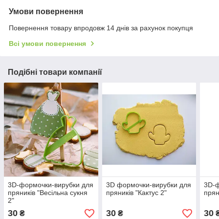
Умови повернення
Повернення товару впродовж 14 днів за рахунок покупця
Всі умови повернення
Подібні товари компанії
3D-формочки-вирубки для
3D формочки-вирубки для
3D-ф
пряників "Весільна сукня
пряників "Кактус 2"
прян
2"
30
30
30
₴
₴