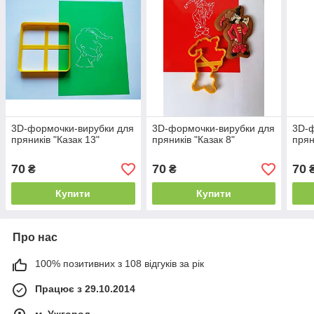
3D-формочки-вирубки для
3D-формочки-вирубки для
3D-ф
пряників "Казак 13"
пряників "Казак 8"
прян
70
70
70
₴
₴
Купити
Купити
Про нас
100% позитивних з 108 відгуків за рік
Працює з 29.10.2014