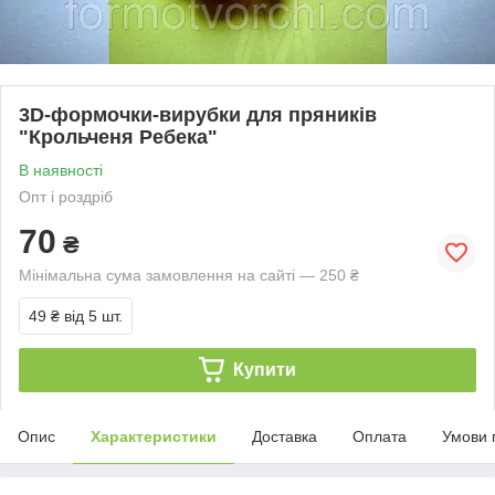
3D-формочки-вирубки для пряників
"Крольченя Ребека"
В наявності
Опт і роздріб
70
₴
Мінімальна сума замовлення на сайті — 250 ₴
49 ₴
від 5 шт.
Купити
Опис
Характеристики
Доставка
Оплата
Умови 