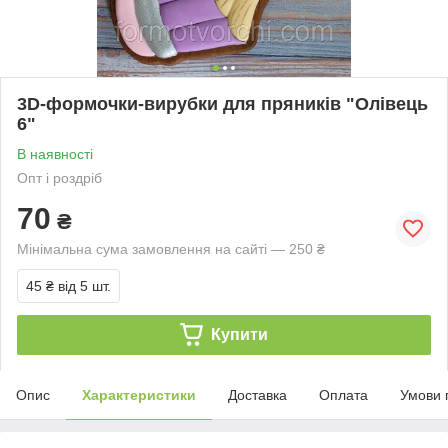
3D-формочки-вирубки для пряників "Олівець
6"
В наявності
Опт і роздріб
70
₴
Мінімальна сума замовлення на сайті — 250 ₴
45 ₴
від 5 шт.
Купити
Опис
Характеристики
Доставка
Оплата
Умови 