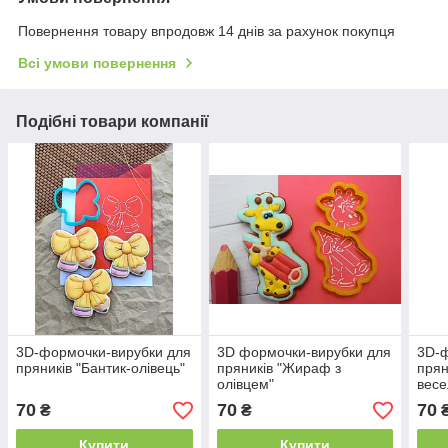
Повернення товару впродовж 14 днів за рахунок покупця
Всі умови повернення
Подібні товари компанії
3D-формочки-вирубки для
3D формочки-вирубки для
3D-ф
пряників "Бантик-олівець"
пряників "Жираф з
прян
олівцем"
весе
70
70
70
₴
₴
Купити
Купити