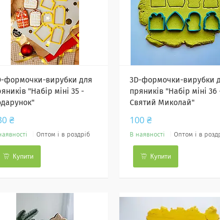
D-формочки-вирубки для
3D-формочки-вирубки 
яників "Набір міні 35 -
пряників "Набір міні 36 
одарунок"
Святий Миколай"
30 ₴
100 ₴
наявності
Оптом і в роздріб
В наявності
Оптом і в розд
Купити
Купити