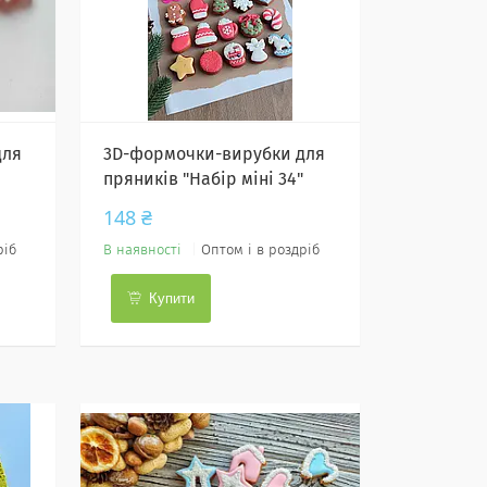
для
3D-формочки-вирубки для
пряників "Набір міні 34"
148 ₴
ріб
В наявності
Оптом і в роздріб
Купити