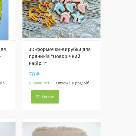
для
3D-формочки-вирубки для
-
пряників "Новорічний
набір 1"
70 ₴
ріб
В наявності
Оптом і в роздріб
Купити