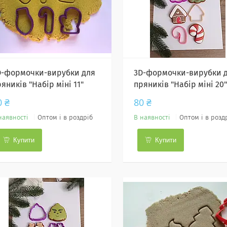
D-формочки-вирубки для
3D-формочки-вирубки 
яників "Набір міні 11"
пряників "Набір міні 20"
0 ₴
80 ₴
наявності
Оптом і в роздріб
В наявності
Оптом і в розд
Купити
Купити