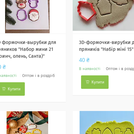
D формочки-вырубки для
3D-формочки-вирубки 
ряников "Набор мини 21
пряників "Набір міні 15"
ринч, олень, Санта)"
40 ₴
0 ₴
В наявності
Оптом і в розд
наявності
Оптом і в роздріб
Купити
Купити