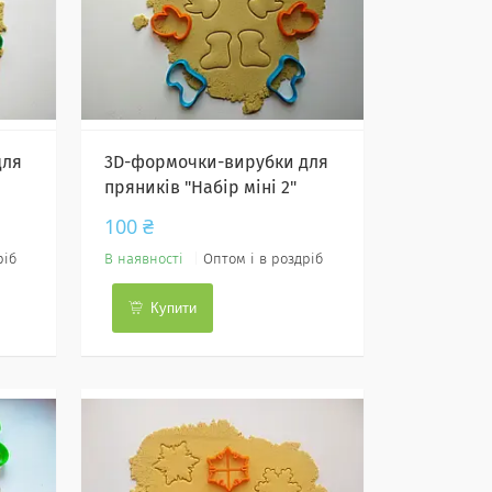
для
3D-формочки-вирубки для
пряників "Набір міні 2"
100 ₴
ріб
В наявності
Оптом і в роздріб
Купити