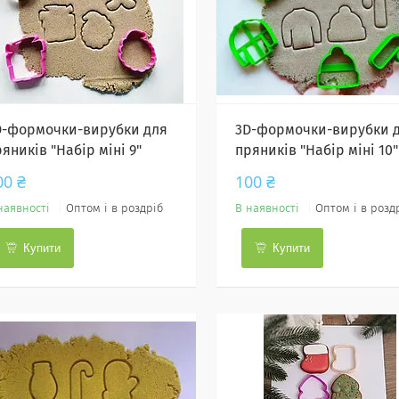
D-формочки-вирубки для
3D-формочки-вирубки 
яників "Набір міні 9"
пряників "Набір міні 10"
00 ₴
100 ₴
наявності
Оптом і в роздріб
В наявності
Оптом і в розд
Купити
Купити