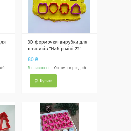
для
3D-формочки-вирубки для
пряників "Набір міні 22"
80 ₴
ріб
В наявності
Оптом і в роздріб
Купити