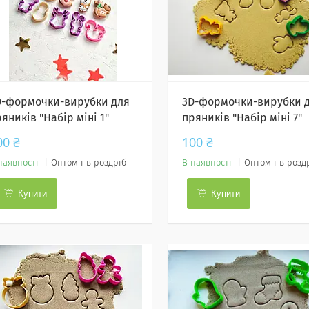
D-формочки-вирубки для
3D-формочки-вирубки 
яників "Набір міні 1"
пряників "Набір міні 7"
00 ₴
100 ₴
наявності
Оптом і в роздріб
В наявності
Оптом і в розд
Купити
Купити