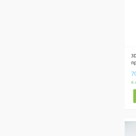
3
п
7
В 