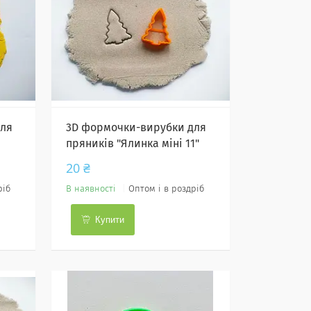
для
3D формочки-вирубки для
пряників "Ялинка міні 11"
20 ₴
ріб
В наявності
Оптом і в роздріб
Купити