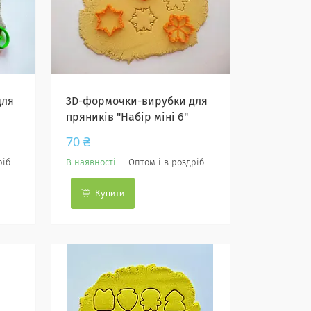
для
3D-формочки-вирубки для
пряників "Набір міні 6"
70 ₴
ріб
В наявності
Оптом і в роздріб
Купити