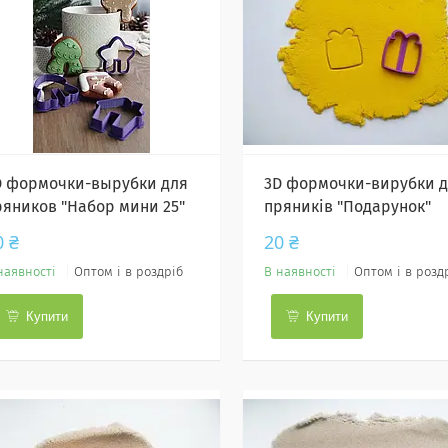
D формочки-вырубки для
3D формочки-вирубки 
ряников "Набор мини 25"
пряників "Подарунок"
0 ₴
20 ₴
наявності
Оптом і в роздріб
В наявності
Оптом і в розд
Купити
Купити